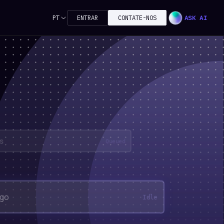
PT
ENTRAR
CONTATE-NOS
ASK AI
 de Riesgo
Idle
reening
Active