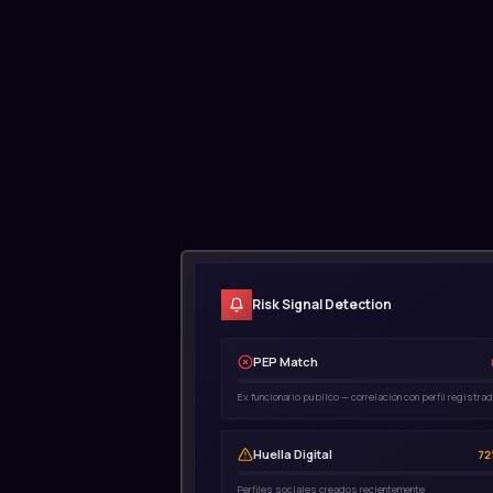
Risk Signal Detection
PEP Match
Ex funcionario público — correlación con perfil registra
Huella Digital
7
Perfiles sociales creados recientemente