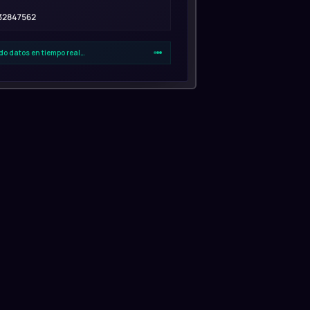
2847562
do datos en tiempo real…