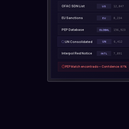
OFAC SDN List
US
12,847
EU Sanctions
EU
8,234
PEP Database
GLOBAL
156,923
UN Consolidated
UN
6,412
Interpol Red Notice
INTL
7,891
PEP Match encontrado — Confidence: 87%