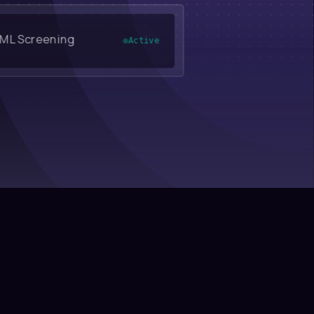
is
Queued