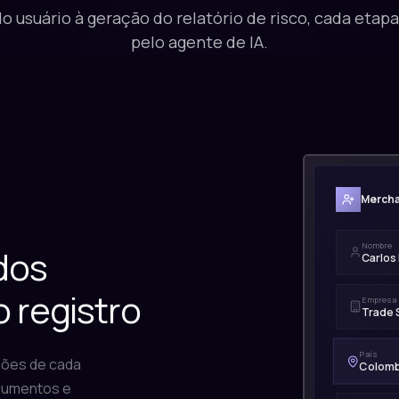
do usuário à geração do relatório de risco, cada etap
pelo agente de IA.
Mercha
Nombre
dos
Carlos
 registro
Empresa
Trade 
País
ações de cada
Colomb
ocumentos e