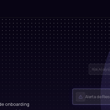
Alerta
AML Sc
de onboarding