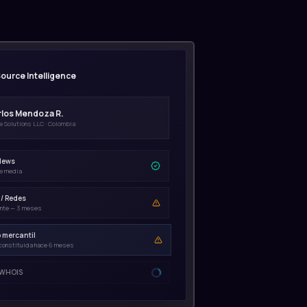
ource Intelligence
los Mendoza R.
e Solutions LLC · Colombia
News
e media
 / Redes
iente — 3 meses
 mercantil
onstituida hace 6 meses
 WHOIS