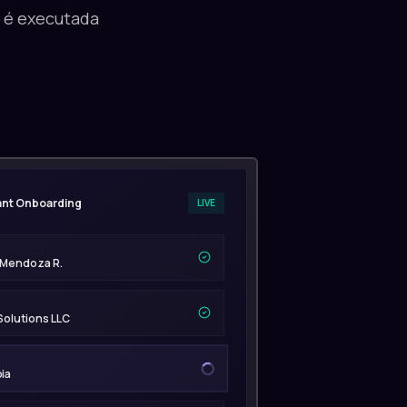
a é executada
nt Onboarding
LIVE
 Mendoza R.
Solutions LLC
ia