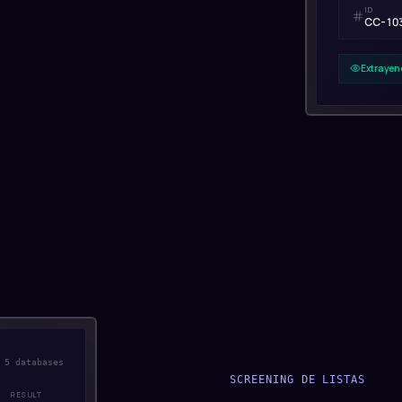
ID
CC-103
Extrayen
5
databases
SCREENING DE LISTAS
RESULT