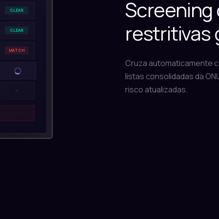
Screening c
CLEAR
restritivas
CLEAR
MATCH
Cruza automaticamente co
CLEAR
listas consolidadas da ONU
risco atualizadas.