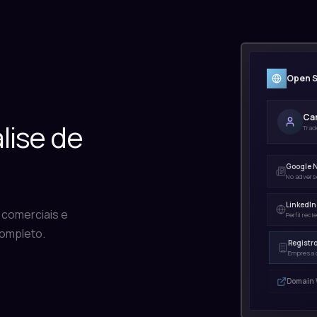
Open S
Car
lise de
Trad
Google 
No advers
LinkedIn
s comerciais e
Perfil rec
completo.
Registro
Empresa c
Domain