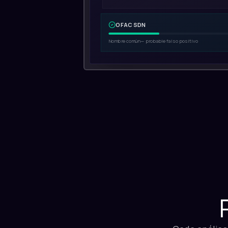
OFAC SDN
Nombre común — probable falso positivo