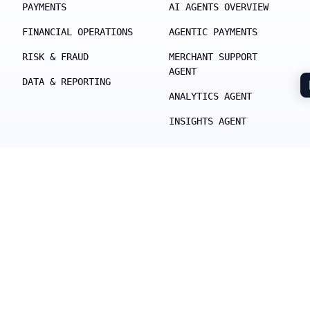
PAYMENTS
AI AGENTS OVERVIEW
FINANCIAL OPERATIONS
AGENTIC PAYMENTS
RISK & FRAUD
MERCHANT SUPPORT
AGENT
DATA & REPORTING
ANALYTICS AGENT
INSIGHTS AGENT
Soluções
Desenvolvedores
POR MODELO DE NEGÓCIO
DOCUMENTAÇÃO
POR INDÚSTRIA
API REFERENCE
MERCHANT EXPERIENCE
SDKS & LIBRARIES
SUITE
WEBHOOKS
ACQUIRING AS A
TESTING ENVIRONMENT
SERVICE