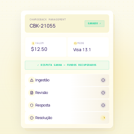
CHARGEBACK MANAGEMENT
GANADO ✓
CBK-21055
VALOR
REDE
$12.50
Visa
13.1
✓ DISPUTA GANHA — FUNDOS RECUPERADOS
Ingestão
Revisão
Resposta
Resolução