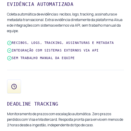
EVIDÊNCIA AUTOMATIZADA
Coleta automática de evidências: recibos, logs, tracking, assinaturas e
metadata transacional. Extrai evidência diretamente da plataforma Akua
e de integrações com sistemas externos via API, sem trabalho manual da
equipe.
RECIBOS, LOGS, TRACKING, ASSINATURAS E METADATA
INTEGRAÇÃO COM SISTEMAS EXTERNOS VIA API
SEM TRABALHO MANUAL DA EQUIPE
DEADLINE TRACKING
Monitoramento de prazos com escalação automática. Zero prazos
perdidos com Visa e Mastercard. Resposta pronta para envio em menos de
2 horas desde a ingestão, independente do tipo de caso.