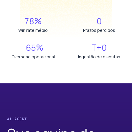
78%
0
Win rate médio
Prazos perdidos
-65%
T+0
Overhead operacional
Ingestão de disputas
AI AGENT