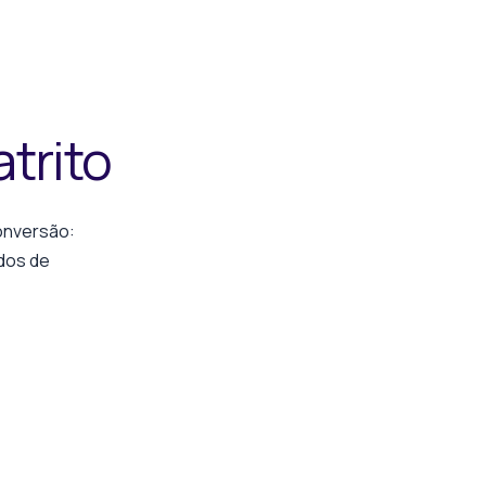
trito
onversão:
dos de