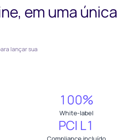
ine, em uma única
ara lançar sua
100%
White-label
PCI L1
Compliance incluído