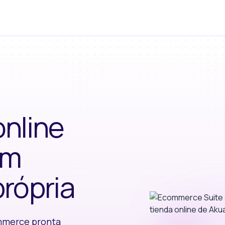
online
em
própria
ommerce pronta