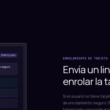
ENROLLING
ENROLAMIENTO DE TARJETA
Envía un li
nk seguro
enrolar la t
Si el usuario no tiene tarje
de enrolamiento seguro (P
tokenizada y asociada al pe