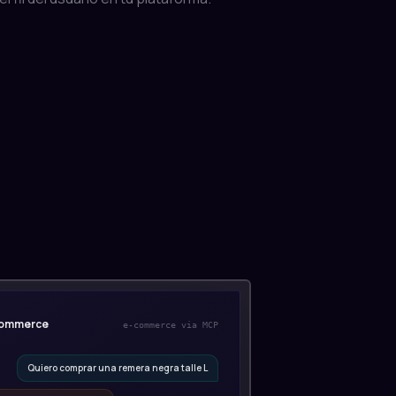
ommerce
e-commerce via MCP
Quiero comprar una remera negra talle L