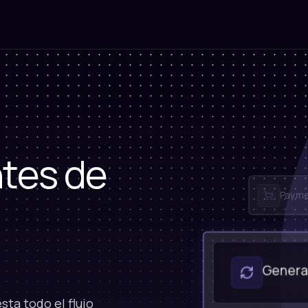
tes de
Payme
Genera
sta todo el flujo