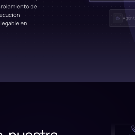
nrolamiento de
jecución
Agent
plegable en
Tele
o, nuestra
What