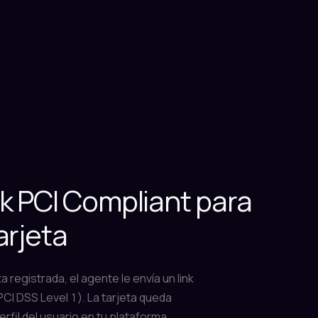
nk PCI Compliant para
arjeta
ta registrada, el agente le envía un link
CI DSS Level 1). La tarjeta queda
rfil del usuario en tu plataforma.