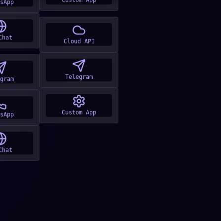
Custom App
Chat
Cloud API
gram
Telegram
sApp
Custom App
Chat