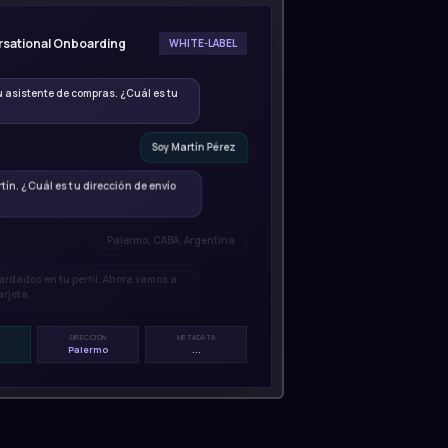
sational Onboarding
WHITE-LABEL
tu asistente de compras. ¿Cuál es tu
Soy Martín Pérez
tín. ¿Cuál es tu dirección de envío
Palermo, CABA, Argentina
rdados en tu perfil. Ahora vamos a
arjeta.
DIRECCIÓN
METADATA
.
Palermo
...