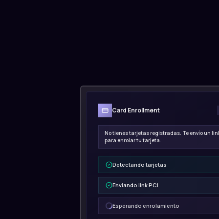
Card Enrollment
No tienes tarjetas registradas. Te envío un li
para enrolar tu tarjeta.
Detectando tarjetas
Enviando link PCI
Esperando enrolamiento