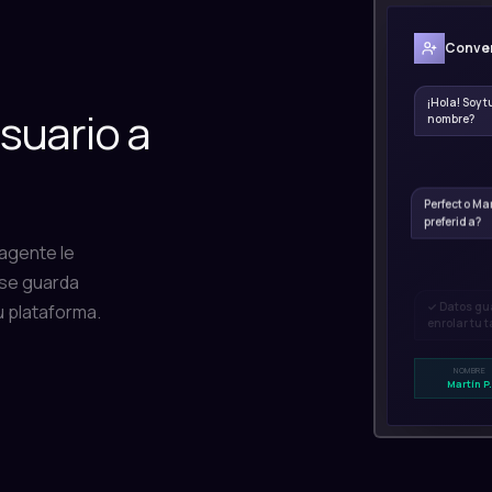
Conver
¡Hola! Soy 
suario a
nombre?
Perfecto Mar
preferida?
 agente le
 se guarda
✓ Datos gua
u plataforma.
enrolar tu t
NOMBRE
Martín P