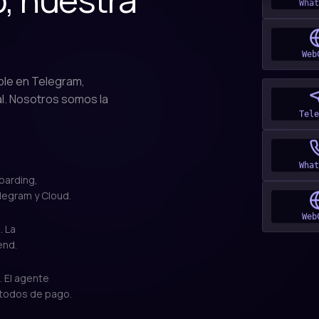
Web
ble en Telegram,
l. Nosotros somos la
Tele
What
oarding,
legram y Cloud.
Web
. La
end.
. El agente
étodos de pago.