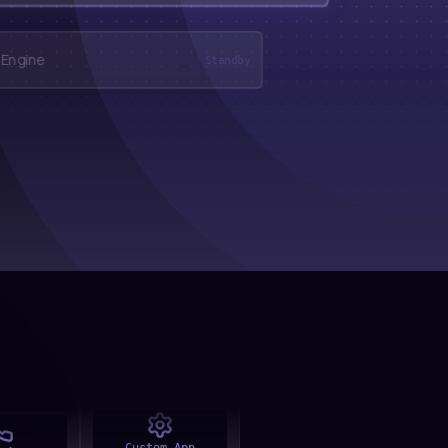
 Engine
Standby
Cloud API
gram
Telegram
sApp