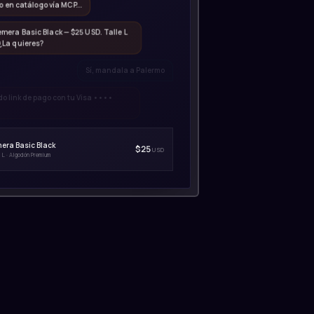
 en catálogo vía MCP...
emera Basic Black — $25 USD. Talle L
 ¿La quieres?
Sí, mandala a Palermo
 link de pago con tu Visa ••••
era Basic Black
$25
USD
 L · Algodón Premium