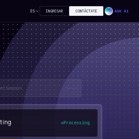
ES
INGRESAR
CONTÁCTATE
ASK AI
nt Session
Queued
ting
Processing