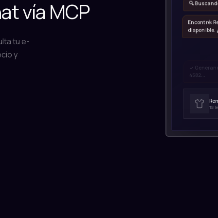
hat vía MCP
🔍 Buscando
Encontré: R
disponible.
lta tu e-
cio y
✓ Generando
4582...
Rem
Talle