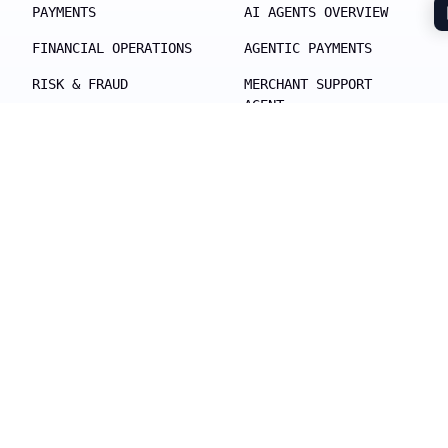
PAYMENTS
AI AGENTS OVERVIEW
FINANCIAL OPERATIONS
AGENTIC PAYMENTS
RISK & FRAUD
MERCHANT SUPPORT
AGENT
DATA & REPORTING
ANALYTICS AGENT
INSIGHTS AGENT
Soluciones
Desarrolladores
POR MODELO DE NEGOCIO
DOCUMENTACIÓN
POR INDUSTRIA
API REFERENCE
MERCHANT EXPERIENCE
SDKS & LIBRARIES
SUITE
WEBHOOKS
ACQUIRING AS A
TESTING ENVIRONMENT
SERVICE