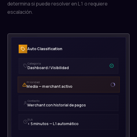
determina si puede resolver en L1 o requiere
escalación.
Auto Classification
Categoría
Dashboard / Visibilidad
Prioridad
Media — merchant activo
Contexto
Merchant con historial de pagos
SLA
< 5 minutos — L1 automático