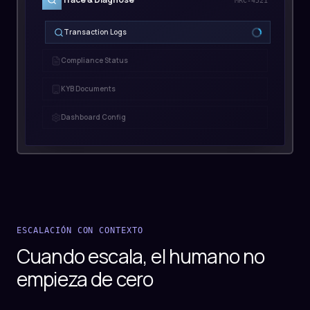
MRC-4521
Transaction Logs
MRC-4521: 47 txns last 30d
Compliance Status
KYB Documents
Dashboard Config
ESCALACIÓN CON CONTEXTO
Cuando escala, el humano no
empieza de cero