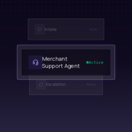
Intake
Done
Merchant
Active
Support Agent
Escalation
Ready