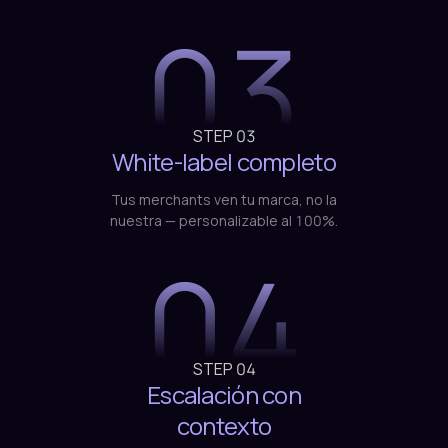
por transaction ID o merchant ID.
03
STEP
03
White-label completo
Tus merchants ven tu marca, no la
nuestra — personalizable al 100%.
04
STEP
04
Escalación con
contexto