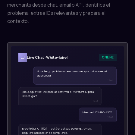
merchants desde chat, email o API. Identifica el
problema, extrae IDs relevantes y prepara el
contexto.
Live Chat · White-label
ONLINE
Hola, tengo problema con un merchant que no lo veo en el
dashboard
12:41
¡Hola Agustina! Me podrías confirmar el Merchant ID para
investigar?
12:41
Merchant ID: MRC-4521
12:42
Encontré MRC-4521 — está en estado pending_review.
Requiere aprobación de compliance.