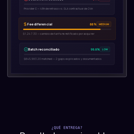
Settlement retrasado
94%
HIGH
Provider C — 48h de retraso vs. SLA contractual de 24h
Fee diferencial
88%
MEDIUM
$1,247.30 — cambio de tarifa no notificado por acquirer
Batch reconciliado
99.8%
LOW
$845,983.20 matched — 2 gaps explicados y documentados
¿QUÉ ENTREGA?