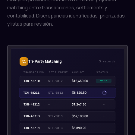
matching entre transacciones, settlements y
contabilidad. Discrepancias identificadas, priorizadas,
y listas para revisión.
Tri-Party Matching
5 records
TRANSACTION
SETTLEMENT
AMOUNT
STATUS
$12,450.00
TXN-48210
STL-9812
MATCH
$8,320.50
TXN-48211
STL-9812
MATCH
$1,247.30
TXN-48212
—
$34,100.00
—
TXN-48213
STL-9813
$5,890.20
—
TXN-48214
STL-9813