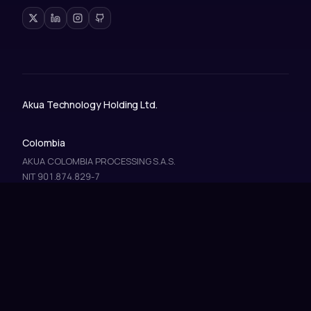
Akua Technology Holding Ltd.
Colombia
AKUA COLOMBIA PROCESSING S.A.S.
NIT 901.874.829-7
AKUA COLOMBIA ACQUIRING S.A.
NIT 901.894.461-6
info@akua.la
© 2026 · Todos los derechos reservados.