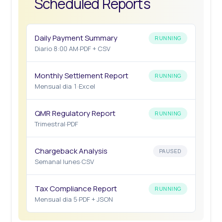
Scheduled Reports
Daily Payment Summary
RUNNING
Diario 8:00 AM
·
PDF + CSV
Monthly Settlement Report
RUNNING
Mensual dia 1
·
Excel
QMR Regulatory Report
RUNNING
Trimestral
·
PDF
Chargeback Analysis
PAUSED
Semanal lunes
·
CSV
Tax Compliance Report
RUNNING
Mensual dia 5
·
PDF + JSON